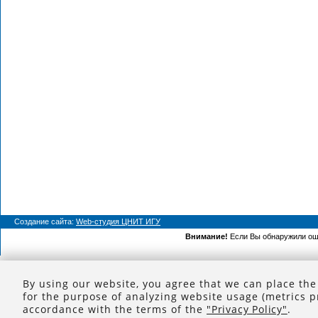
Создание сайта:
Web-студия ЦНИТ ИГУ
Внимание!
Если Вы обнаружили ошиб
By using our website, you agree that we can place the
for the purpose of analyzing website usage (metrics p
accordance with the terms of the
"Privacy Policy"
.