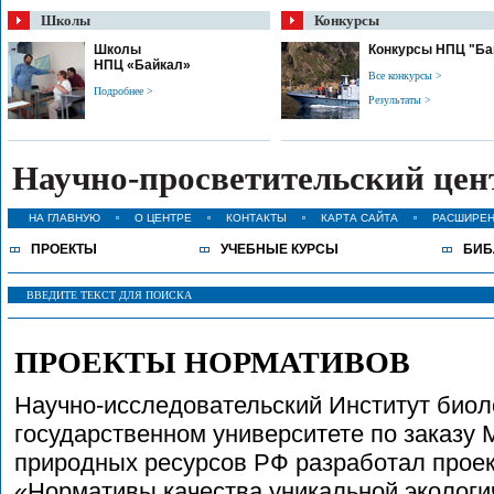
Школы
Конкурсы
Школы
Конкурсы НПЦ "Ба
НПЦ «Байкал»
Все конкурсы >
Подробнее >
Результаты >
Научно-просветительский це
НА ГЛАВНУЮ
О ЦЕНТРЕ
КОНТАКТЫ
КАРТА САЙТА
РАСШИРЕН
ПРОЕКТЫ
УЧЕБНЫЕ КУРСЫ
БИБ
ПРОЕКТЫ НОРМАТИВОВ
Научно-исследовательский Институт биол
государственном университете по заказу 
природных ресурсов РФ разработал прое
«Нормативы качества уникальной экологи