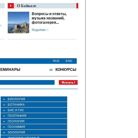
О Байкале
Вопросы и ответы,
музыка названий,
фотогалерея...
 >
Подробнее >
RUS
ENG
СЕМИНАРЫ
КОНКУРСЫ
БИОЛОГИЯ
БОТАНИКА
БИС И ГИС
ГЕОГРАФИЯ
ГЕОЛОГИЯ
ГЕОХИМИЯ
ЗООЛОГИЯ
ИНФОРМАЦИОННЫЕ