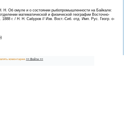
. Н. Об омуле и о состоянии рыбопромышленности на Байкале:
отделении математической и физической географии Восточно-
1888 г. / Н. Н. Сабуров // Изв. Вост.-Сиб. отд. Имп. Рус. Геогр. о-
)
влять коментарии.
>> Войти <<