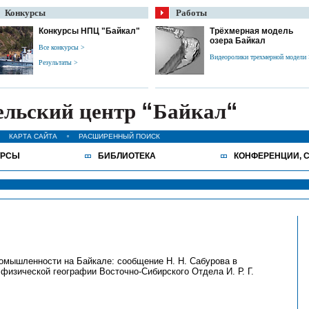
Конкурсы
Работы
Конкурсы НПЦ "Байкал"
Трёхмерная модель
озера Байкал
Все конкурсы >
Видеоролики трехмерной модели
Результаты >
“
“
ельский центр
Байкал
КАРТА САЙТА
РАСШИРЕННЫЙ ПОИСК
УРСЫ
БИБЛИОТЕКА
КОНФЕРЕНЦИИ, 
омышленности на Байкале: сообщение Н. Н. Сабурова в
физической географии Восточно-Сибирского Отдела И. Р. Г.